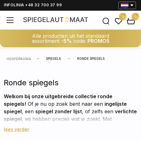
INFOLINIA +48 32 700 37 99
0
0
Alle producten uit het standaard
assortiment
-5%
code:
PROMO5
SPIEGELS
RONDE SPIEGELS
HOOFDPAGINA
Ronde spiegels
Welkom bij onze uitgebreide collectie ronde
spiegels!
Of je nu op zoek bent naar een
ingelijste
spiegel
, een
spiegel zonder lijst
, of zelfs een
verlichte
spiegel
, wij hebben precies wat je zoekt. Met
verschillende maten en stijlen beschikbaar, zul je zeker
lees verder
de perfecte ronde spiegel vinden om je interieur