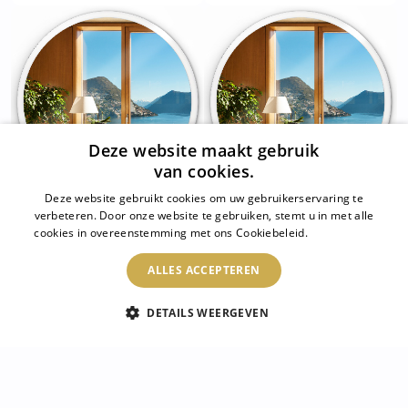
Deze website maakt gebruik
van cookies.
Deze website gebruikt cookies om uw gebruikerservaring te
verbeteren. Door onze website te gebruiken, stemt u in met alle
Ronde spiegel in een
Ronde decoratieve
cookies in overeenstemming met ons Cookiebeleid.
Lees verder
witte lijst fi 90 cm
spiegel met witte lijst fi
80 cm
ALLES ACCEPTEREN
120.95 €
DETAILS WEERGEVEN
106.95 €
Ontdek de perfecte ronde spiegel