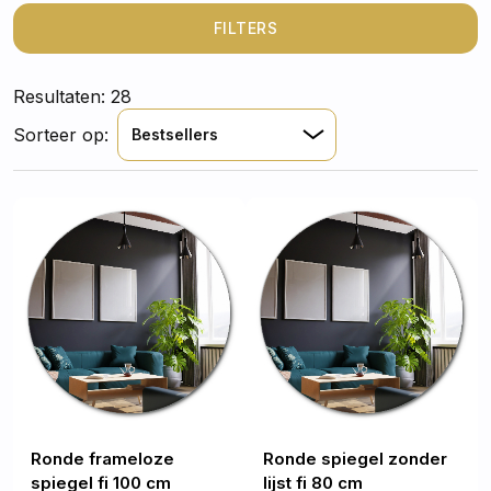
compleet te maken.
Bekijk onze selectie
en
bestel
jouw favoriet vandaag nog online
!
FILTERS
Resultaten: 28
Sorteer op:
Bestsellers
Ronde frameloze
Ronde spiegel zonder
spiegel fi 100 cm
lijst fi 80 cm