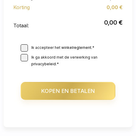
Korting
0,00
€
0,00
€
Totaal:
Ik accepteer het
winkelreglement
.*
Ik ga akkoord met de verwerking van
privacybeleid
.*
KOPEN EN BETALEN