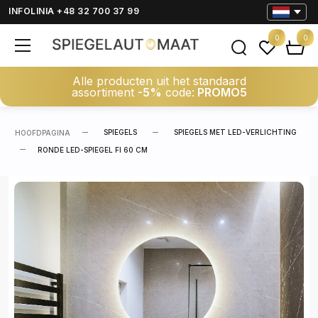
INFOLINIA +48 32 700 37 99
0
0
Alle producten uit het standaard
assortiment
-5%
code:
PROMO5
SPIEGELS
SPIEGELS MET LED-VERLICHTING
HOOFDPAGINA
RONDE LED-SPIEGEL FI 60 CM