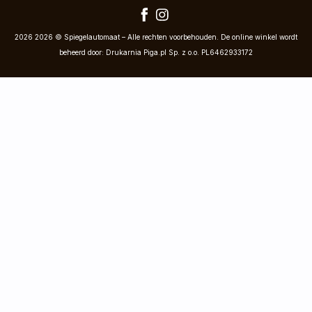
2026 2026 © Spiegelautomaat – Alle rechten voorbehouden. De online winkel wordt
beheerd door: Drukarnia Piga.pl Sp. z o.o. PL6462933172