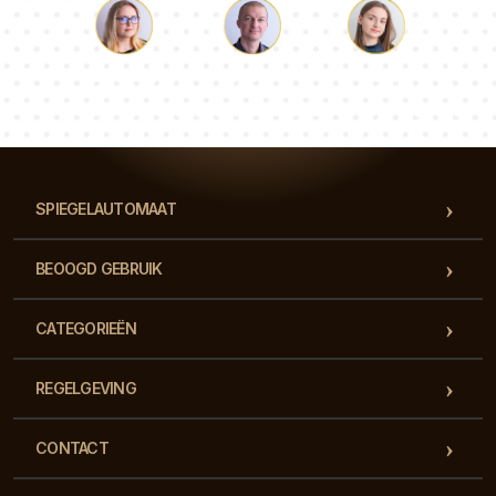
Lucas
Paulina
Dorothy
Ons team van consultants beantwoordt al je vragen!
SPIEGELAUTOMAAT
BEOOGD GEBRUIK
CATEGORIEËN
REGELGEVING
CONTACT