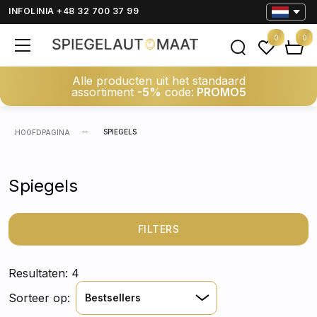
INFOLINIA +48 32 700 37 99
0
0
Alle producten uit het standaard
assortiment
-5%
code:
PROMO5
SPIEGELS
HOOFDPAGINA
Spiegels
FILTERS
Resultaten: 4
Sorteer op:
Bestsellers