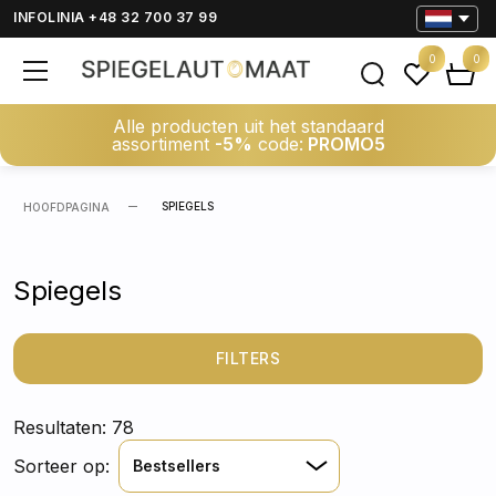
INFOLINIA +48 32 700 37 99
0
0
Alle producten uit het standaard
assortiment
-5%
code:
PROMO5
SPIEGELS
HOOFDPAGINA
Spiegels
FILTERS
Resultaten: 78
Sorteer op:
Bestsellers