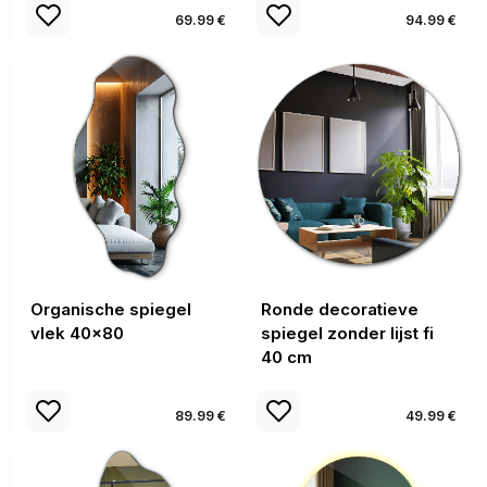
69.99 €
94.99 €
Organische spiegel
Ronde decoratieve
vlek 40x80
spiegel zonder lijst fi
40 cm
89.99 €
49.99 €