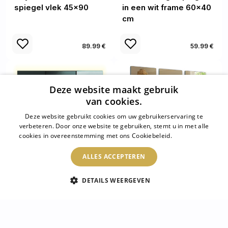
spiegel vlek 45x90
in een wit frame 60x40
cm
89.99 €
59.99 €
Deze website maakt gebruik
van cookies.
Deze website gebruikt cookies om uw gebruikerservaring te
verbeteren. Door onze website te gebruiken, stemt u in met alle
cookies in overeenstemming met ons Cookiebeleid.
Lees verder
ALLES ACCEPTEREN
DETAILS WEERGEVEN
Decoratieve
Plakspiegel tegels 6 st
rechthoekige spiegel
30x16 cm
met LED-
achtergrondverlichting
50x50 cm