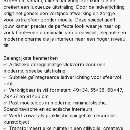
91x66 cm variant, elke maat voegt karakter toe en
creëert een luxueuze uitstraling. Door de ledverlichting
krijgt het geheel een verfijnde afwerking en zorg je
voor extra sfeer zonder moeite. Deze spiegel geeft
jouw kamer precies de perfecte look waar je naar op
zoek bent—een combinatie van creativiteit, elegantie en
moderne charme die je interieur naar een hoger niveau
tilt.
Belangrijkste kenmerken
✅ Artistieke onregelmatige vlekvorm voor een
moderne, speelse uitstraling
✅ Subtiele geïntegreerde ledverlichting voor sfeervol
licht
✅ Verkrijgbaar in vijf formaten: 49x34, 55x38, 68x47,
79x57 en 91x66 cm
✅ Past moeiteloos in moderne, minimalistische,
Scandinavische en eclectische interieurs
✅ Werkt zowel als praktische spiegel als decoratief
kunstobject
✅ Transformeert elke ruimte in een stijlvolle, creatieve