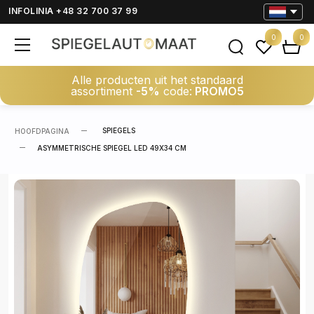
INFOLINIA +48 32 700 37 99
0
0
Alle producten uit het standaard
assortiment
-5%
code:
PROMO5
SPIEGELS
HOOFDPAGINA
ASYMMETRISCHE SPIEGEL LED 49X34 CM