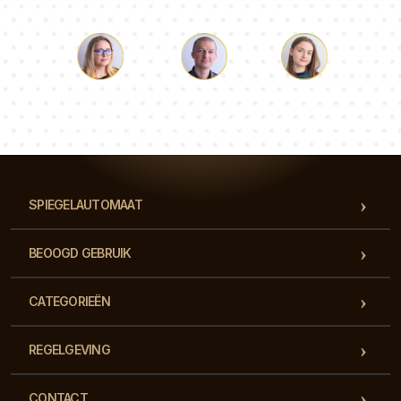
Lucas
Paulina
Dorothy
Ons team van consultants beantwoordt al je vragen!
SPIEGELAUTOMAAT
BEOOGD GEBRUIK
CATEGORIEËN
REGELGEVING
CONTACT