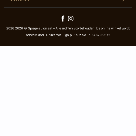
2026 2026 © Spiegelautomaat – Alle rechten voorbehouden. De online winkel wordt
beheerd door: Drukarnia Piga.pl Sp. z o.o. PL6462933172