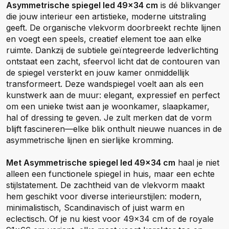
Asymmetrische spiegel led 49x34 cm
is dé blikvanger
die jouw interieur een artistieke, moderne uitstraling
geeft. De organische vlekvorm doorbreekt rechte lijnen
en voegt een speels, creatief element toe aan elke
ruimte. Dankzij de subtiele geïntegreerde ledverlichting
ontstaat een zacht, sfeervol licht dat de contouren van
de spiegel versterkt en jouw kamer onmiddellijk
transformeert. Deze wandspiegel voelt aan als een
kunstwerk aan de muur: elegant, expressief en perfect
om een unieke twist aan je woonkamer, slaapkamer,
hal of dressing te geven. Je zult merken dat de vorm
blijft fascineren—elke blik onthult nieuwe nuances in de
asymmetrische lijnen en sierlijke kromming.
Met Asymmetrische spiegel led 49x34 cm
haal je niet
alleen een functionele spiegel in huis, maar een echte
stijlstatement. De zachtheid van de vlekvorm maakt
hem geschikt voor diverse interieurstijlen: modern,
minimalistisch, Scandinavisch of juist warm en
eclectisch. Of je nu kiest voor 49x34 cm of de royale