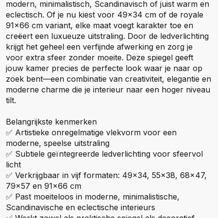
modern, minimalistisch, Scandinavisch of juist warm en
eclectisch. Of je nu kiest voor 49x34 cm of de royale
91x66 cm variant, elke maat voegt karakter toe en
creëert een luxueuze uitstraling. Door de ledverlichting
krijgt het geheel een verfijnde afwerking en zorg je
voor extra sfeer zonder moeite. Deze spiegel geeft
jouw kamer precies de perfecte look waar je naar op
zoek bent—een combinatie van creativiteit, elegantie en
moderne charme die je interieur naar een hoger niveau
tilt.
Belangrijkste kenmerken
✅ Artistieke onregelmatige vlekvorm voor een
moderne, speelse uitstraling
✅ Subtiele geïntegreerde ledverlichting voor sfeervol
licht
✅ Verkrijgbaar in vijf formaten: 49x34, 55x38, 68x47,
79x57 en 91x66 cm
✅ Past moeiteloos in moderne, minimalistische,
Scandinavische en eclectische interieurs