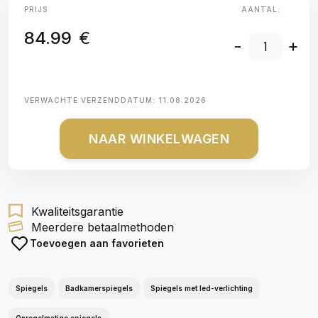
PRIJS
AANTAL:
84.99
€
-
+
VERWACHTE VERZENDDATUM:
11.08.2026
NAAR WINKELWAGEN
Kwaliteitsgarantie
Meerdere betaalmethoden
Toevoegen aan favorieten
Spiegels
Badkamerspiegels
Spiegels met led-verlichting