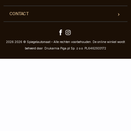
CONTACT
2026 2026 © Spiegelautomaat – Alle rechten voorbehouden. De online winkel wordt
beheerd door: Drukarnia Piga.pl Sp. z o.o. PL6462933172