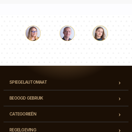
Lucas
Paulina
Dorothy
Ons team van consultants beantwoordt al je vragen!
SPIEGELAUTOMAAT
BEOOGD GEBRUIK
CATEGORIEËN
REGELGEVING