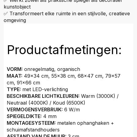
✅ Werkt zowel als praktische spiegel als decoratief
kunstobject
✅ Transformeert elke ruimte in een stijlvolle, creatieve
omgeving
Productafmetingen:
VORM:
onregelmatig, organisch
MAAT:
49x34 cm, 55x38 cm, 68x47 cm, 79x57
cm, 91x66 cm
TYPE:
met LED-verlichting
BESCHIKBARE LICHTKLEUREN:
Warm (3000K) /
Neutraal (4000K) / Koud (6500K)
VERMOGENSVERBRUIK:
6 W/m
SPIEGELDIKTE:
4 mm
MONTAGESYSTEEM:
metalen ophanghaken +
schuimafstandhouders
AFSTAND VAN DE MUUR:
3 cm