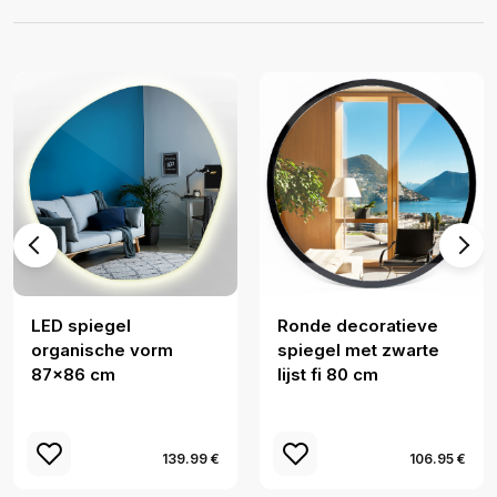
LED spiegel
Ronde decoratieve
organische vorm
spiegel met zwarte
87x86 cm
lijst fi 80 cm
139.99 €
106.95 €