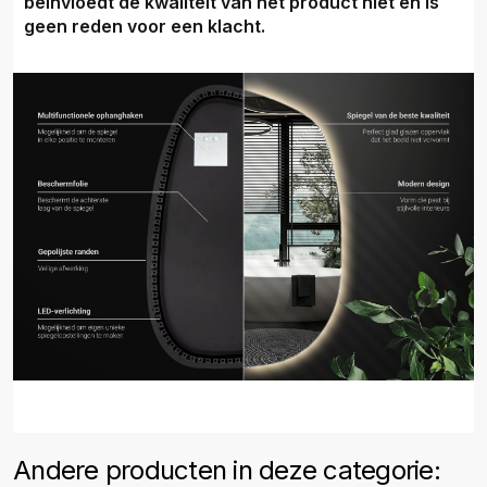
beïnvloedt de kwaliteit van het product niet en is
geen reden voor een klacht.
Andere producten in deze categorie: