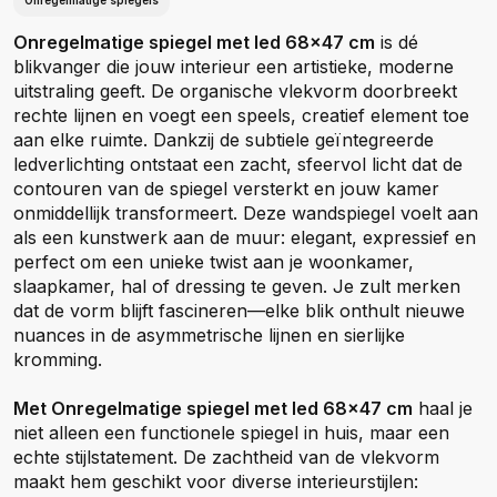
Onregelmatige spiegels
Onregelmatige spiegel met led 68x47 cm
is dé
blikvanger die jouw interieur een artistieke, moderne
uitstraling geeft. De organische vlekvorm doorbreekt
rechte lijnen en voegt een speels, creatief element toe
aan elke ruimte. Dankzij de subtiele geïntegreerde
ledverlichting ontstaat een zacht, sfeervol licht dat de
contouren van de spiegel versterkt en jouw kamer
onmiddellijk transformeert. Deze wandspiegel voelt aan
als een kunstwerk aan de muur: elegant, expressief en
perfect om een unieke twist aan je woonkamer,
slaapkamer, hal of dressing te geven. Je zult merken
dat de vorm blijft fascineren—elke blik onthult nieuwe
nuances in de asymmetrische lijnen en sierlijke
kromming.
Met Onregelmatige spiegel met led 68x47 cm
haal je
niet alleen een functionele spiegel in huis, maar een
echte stijlstatement. De zachtheid van de vlekvorm
maakt hem geschikt voor diverse interieurstijlen: