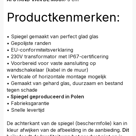
Productkenmerken:
• Spiegel gemaakt van perfect glad glas
• Gepolijste randen
• EU-conformiteitsverklaring
• 230V transformator met IP67-certificering
• Voorbereid voor vaste aansluiting op
wandschakelaar (kabel in de muur)
• Verticale of horizontale montage mogelijk
• Gemaakt van gehard glas, duurzaam en bestand
tegen schade
•
Spiegel geproduceerd in Polen
• Fabrieksgarantie
• Snelle levertijd
De achterkant van de spiegel (beschermfolie) kan in
kleur afwijken van de afbeelding in de aanbieding.
Dit