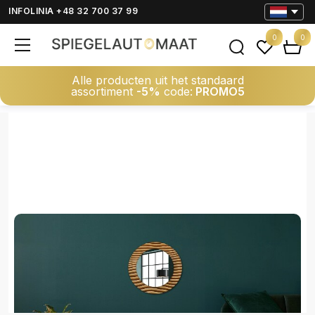
INFOLINIA +48 32 700 37 99
0
0
Alle producten uit het standaard
assortiment
-5%
code:
PROMO5