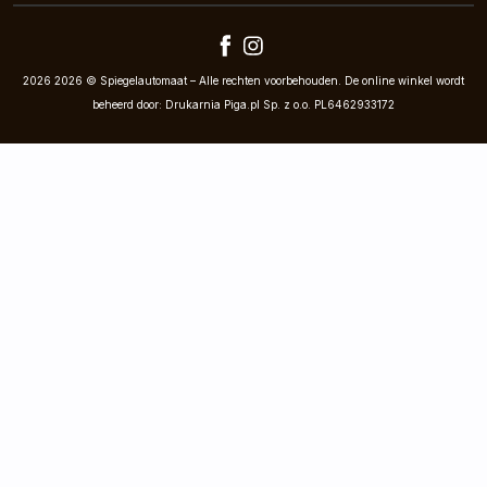
2026 2026 © Spiegelautomaat – Alle rechten voorbehouden. De online winkel wordt
beheerd door: Drukarnia Piga.pl Sp. z o.o. PL6462933172