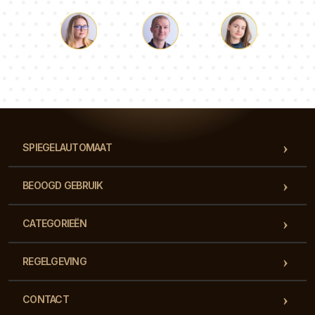
Lucas
Paulina
Dorothy
Ons team van consultants beantwoordt al je vragen!
SPIEGELAUTOMAAT
BEOOGD GEBRUIK
CATEGORIEËN
REGELGEVING
CONTACT