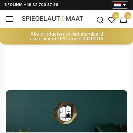
INFOLINIA +48 32 700 37 99
0
0
Alle producten uit het standaard
assortiment
-5%
code:
PROMO5