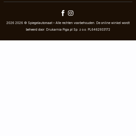
2026 2026 © Spiegelautomaat – Alle rechten voorbehouden. De online winkel wordt
beheerd door: Drukarnia Piga.pl Sp. z o.o. PL6462933172