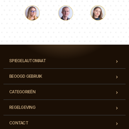
Lucas
Paulina
Dorothy
Ons team van consultants beantwoordt al je vragen!
SPIEGELAUTOMAAT
BEOOGD GEBRUIK
CATEGORIEËN
REGELGEVING
CONTACT