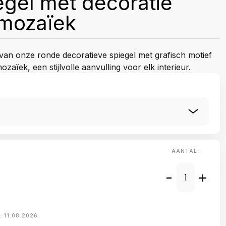
gel met decoratie
mozaïek
van onze ronde decoratieve spiegel met grafisch motief
aïek, een stijlvolle aanvulling voor elk interieur.
AANTAL:
-
+
:
11.08.2026