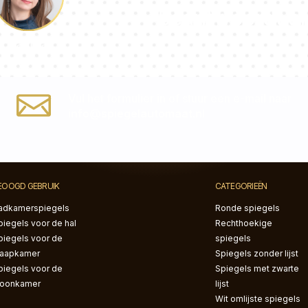
beantwoordt al 
Paulina
Vul het formulier in of stuur een e-mail naar
info@spiegelautomaat.nl
EOOGD GEBRUIK
CATEGORIEËN
adkamerspiegels
Ronde spiegels
piegels voor de hal
Rechthoekige
piegels voor de
spiegels
laapkamer
Spiegels zonder lijst
piegels voor de
Spiegels met zwarte
oonkamer
lijst
Wit omlijste spiegels