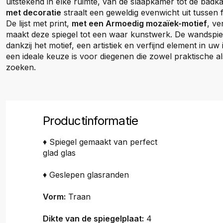
uitstekend in elke ruimte, van de slaapkamer tot de bad
met decoratie
straalt een geweldig evenwicht uit tussen fu
De lijst met print,
met een Armoedig mozaïek-motief
, ve
maakt deze spiegel tot een waar kunstwerk. De wandspieg
dankzij het motief, een artistiek en verfijnd element in uw
een ideale keuze is voor diegenen die zowel praktische a
zoeken.
Productinformatie
♦ Spiegel gemaakt van perfect
glad glas
♦ Geslepen glasranden
Vorm:
Traan
Dikte van de spiegelplaat:
4