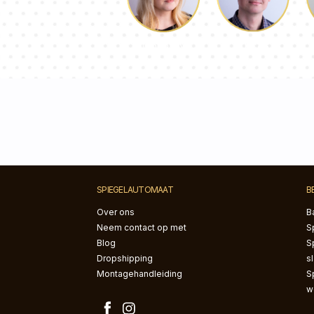
Lucas
Dorothy
SPIEGELAUTOMAAT
B
Over ons
B
Neem contact op met
S
Blog
S
Dropshipping
s
Montagehandleiding
S
w