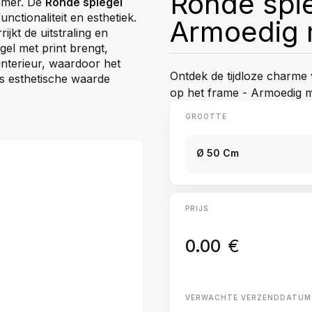
Ronde spie
kamer. De
Ronde spiegel
nctionaliteit en esthetiek.
Armoedig 
rrijkt de uitstraling en
el met print brengt,
 interieur, waardoor het
Ontdek de tijdloze charme 
ls esthetische waarde
op het frame - Armoedig moz
GROOTTE
Ø 50 Cm
PRIJS
0.00
€
VERWACHTE VERZENDDATUM