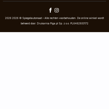
2026 2026 © Spiegelautomaat – Alle rechten voorbehouden. De online winkel wordt
beheerd door: Drukarnia Piga.pl Sp. z o.o. PL6462933172