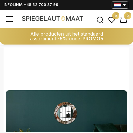
INFOLINIA +48 32 700 37 99
0
0
Alle producten uit het standaard
assortiment
-5%
code:
PROMO5