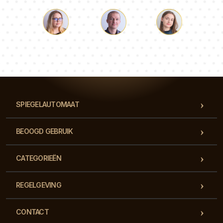
Lucas
Paulina
Dorothy
Ons team van consultants beantwoordt al je vragen!
SPIEGELAUTOMAAT
BEOOGD GEBRUIK
CATEGORIEËN
REGELGEVING
CONTACT