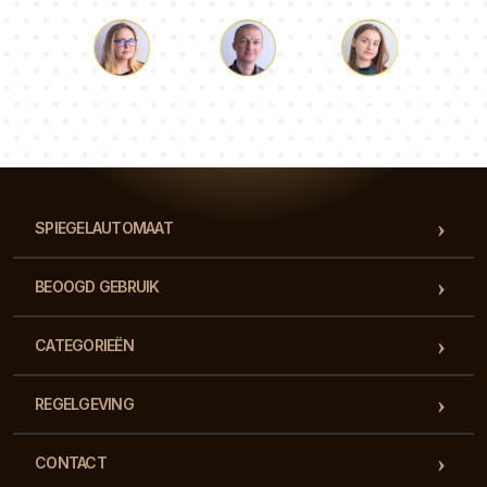
Lucas
Paulina
Dorothy
Ons team van consultants beantwoordt al je vragen!
SPIEGELAUTOMAAT
BEOOGD GEBRUIK
CATEGORIEËN
REGELGEVING
CONTACT