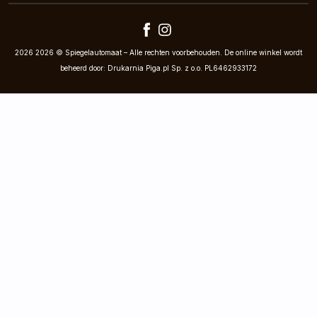
2026 2026 © Spiegelautomaat – Alle rechten voorbehouden. De online winkel wordt
beheerd door: Drukarnia Piga.pl Sp. z o.o. PL6462933172