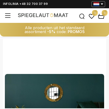
INFOLINIA +48 32 700 37 99
0
0
Alle producten uit het standaard
assortiment
-5%
code:
PROMO5