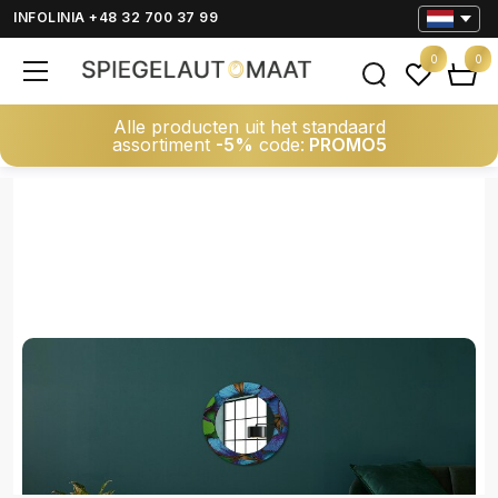
INFOLINIA +48 32 700 37 99
0
0
Alle producten uit het standaard
assortiment
-5%
code:
PROMO5