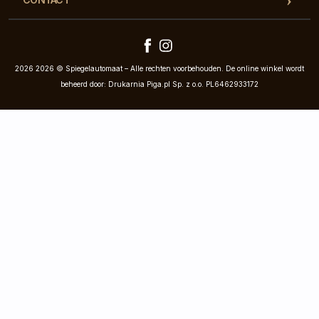
2026 2026 © Spiegelautomaat – Alle rechten voorbehouden. De online winkel wordt
beheerd door: Drukarnia Piga.pl Sp. z o.o. PL6462933172