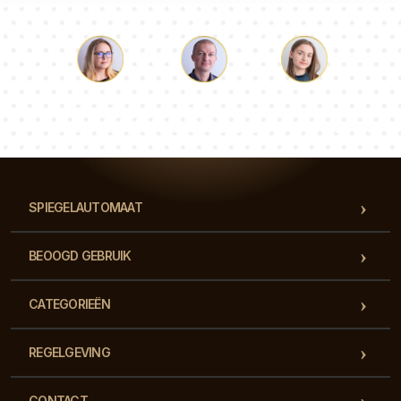
Lucas
Paulina
Dorothy
Ons team van consultants beantwoordt al je vragen!
SPIEGELAUTOMAAT
BEOOGD GEBRUIK
CATEGORIEËN
REGELGEVING
CONTACT