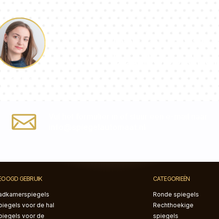
Ons team van c
beantwoordt al 
Paulina
Vul het formulier in of stuur een e-mail naar
info@spiegelautomaat.nl
EOOGD GEBRUIK
CATEGORIEËN
adkamerspiegels
Ronde spiegels
piegels voor de hal
Rechthoekige
piegels voor de
spiegels