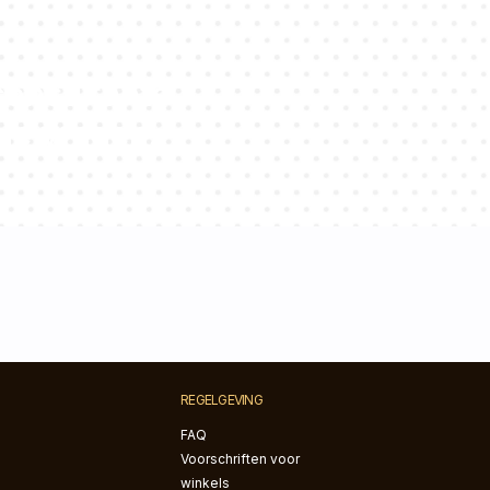
onsultants
je vragen!
REGELGEVING
FAQ
Voorschriften voor
winkels