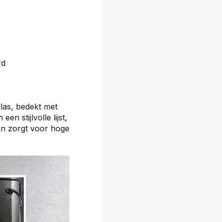
rd
las, bedekt met
en stijlvolle lijst,
en zorgt voor hoge