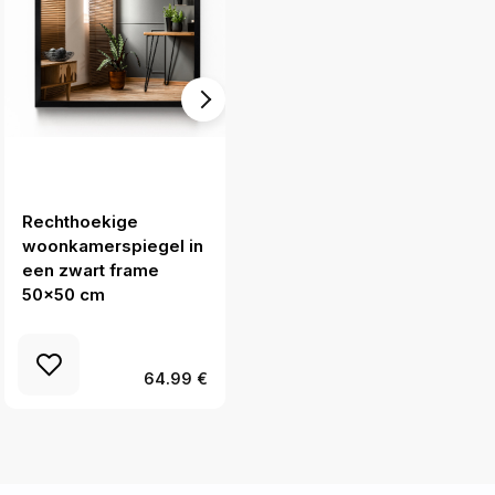
Rechthoekige
Druppel spiegel
woonkamerspiegel in
35x70 cm
een zwart frame
50x50 cm
64.99 €