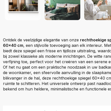
Ontdek de veelzijdige elegantie van onze
rechthoekige sp
60x40 cm
, een stijlvolle toevoeging aan elk interieur. Me
biedt deze spiegel een frisse en tijdloze uitstraling, waard
bij zowel klassieke als moderne inrichtingen. De witte ra
verfijning toe, perfect voor het creëren van een serene en
Of het nu gaat om een praktische noodzaak in uw badkam
de woonkamer, een sfeervolle aanvulling in de slaapkame
blikvanger in de hal, deze rechthoekige spiegel 60x40 c
ruimte te schitteren. Het universele ontwerp past naadloo
bekend om hun heldere, minimalistische en functionele es