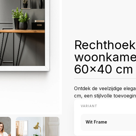
Rechthoeki
woonkamer
60x40 cm
Ontdek de veelzijdige eleg
cm, een stijlvolle toevoegin
VARIANT
Wit Frame