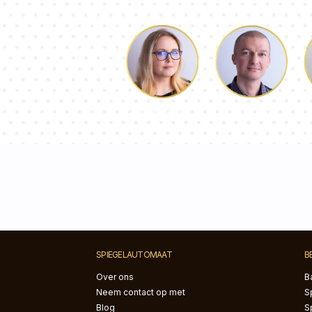
Lucas
Dorothy
SPIEGELAUTOMAAT
B
Over ons
B
Neem contact op met
S
Blog
S