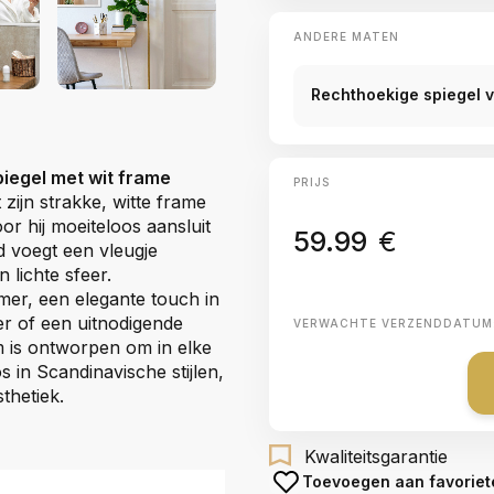
ANDERE MATEN
Rechthoekige spiegel 
iegel met wit frame
PRIJS
t zijn strakke, witte frame
oor hij moeiteloos aansluit
59.99
€
nd voegt een vleugje
 lichte sfeer.
er, een elegante touch in
r of een uitnodigende
VERWACHTE VERZENDDATUM
m is ontworpen om in elke
s in Scandinavische stijlen,
thetiek.
Kwaliteitsgarantie
Toevoegen aan favoriet