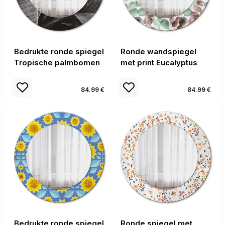
Bedrukte ronde spiegel
Ronde wandspiegel
Tropische palmbomen
met print Eucalyptus
84.99 €
84.99 €
Bedrukte ronde spiegel
Ronde spiegel met