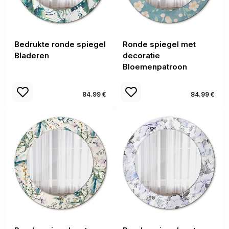
Bedrukte ronde spiegel
Ronde spiegel met
Bladeren
decoratie
Bloemenpatroon
84.99 €
84.99 €