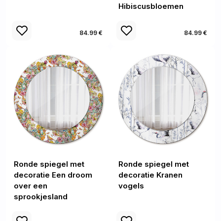
Hibiscusbloemen
84.99 €
84.99 €
Ronde spiegel met
Ronde spiegel met
decoratie Een droom
decoratie Kranen
over een
vogels
sprookjesland