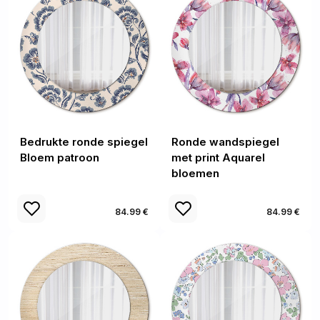
Bedrukte ronde spiegel
Ronde wandspiegel
Bloem patroon
met print Aquarel
bloemen
84.99 €
84.99 €