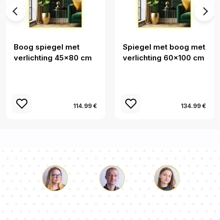
Boog spiegel met
Spiegel met boog met
verlichting 45x80 cm
verlichting 60x100 cm
114.99 €
134.99 €
Lucas
Paulina
Dorothy
Ons team van consultants beantwoordt al je vragen!