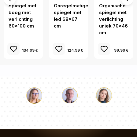
Spiegel met
Onregelmatige
Organische
boog met
spiegel met
spiegel met
verlichting
led 68x67
verlichting
60x100 cm
cm
uniek 70x46
cm
134.99 €
124.99 €
99.99 €
Lucas
Paulina
Dorothy
Ons team van consultants beantwoordt al je vragen!