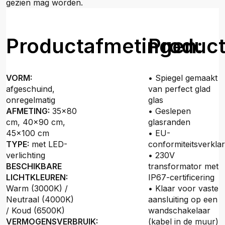
gezien mag worden.
Productafmetingen:
Produc
VORM:
• Spiegel gemaakt
afgeschuind,
van perfect glad
onregelmatig
glas
AFMETING:
35x80
• Geslepen
cm, 40x90 cm,
glasranden
45x100 cm
• EU-
TYPE:
met LED-
conformiteitsverklar
verlichting
• 230V
BESCHIKBARE
transformator met
LICHTKLEUREN:
IP67-certificering
Warm (3000K) /
• Klaar voor vaste
Neutraal (4000K)
aansluiting op een
/ Koud (6500K)
wandschakelaar
VERMOGENSVERBRUIK:
(kabel in de muur)