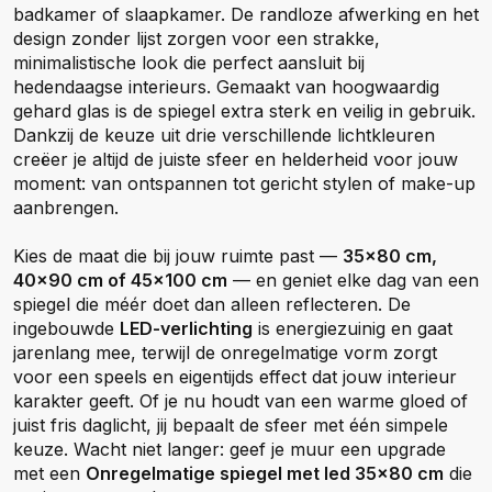
badkamer of slaapkamer. De randloze afwerking en het
design zonder lijst zorgen voor een strakke,
minimalistische look die perfect aansluit bij
hedendaagse interieurs. Gemaakt van hoogwaardig
gehard glas is de spiegel extra sterk en veilig in gebruik.
Dankzij de keuze uit drie verschillende lichtkleuren
creëer je altijd de juiste sfeer en helderheid voor jouw
moment: van ontspannen tot gericht stylen of make-up
aanbrengen.
Kies de maat die bij jouw ruimte past —
35x80 cm,
40x90 cm of 45x100 cm
— en geniet elke dag van een
spiegel die méér doet dan alleen reflecteren. De
ingebouwde
LED-verlichting
is energiezuinig en gaat
jarenlang mee, terwijl de onregelmatige vorm zorgt
voor een speels en eigentijds effect dat jouw interieur
karakter geeft. Of je nu houdt van een warme gloed of
juist fris daglicht, jij bepaalt de sfeer met één simpele
keuze. Wacht niet langer: geef je muur een upgrade
met een
Onregelmatige spiegel met led 35x80 cm
die