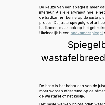
De keuze van een spiegel is meer dan 
interieur. Als je je afvraagt
hoe je he
de badkamer
, ben je op de juiste pl
proces. De juiste
spiegelgrootte
heef
badkamer, maar ook op het gebruiksco
Uiteindelijk is een
badkamerspiegel
e
Spiegel
wastafelbreedt
De basis is het behouden van de jui
moet worden afgestemd op de afmet
de wastafel
of het kastje.
Het beste werken oplossingen waarbi