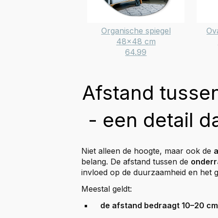
Organische spiegel
Ov
48x48 cm
64.99
Afstand tussen
- een detail d
Niet alleen de hoogte, maar ook de
a
belang. De afstand tussen de
onderr
invloed op de duurzaamheid en het 
Meestal geldt:
de afstand bedraagt 10–20 cm