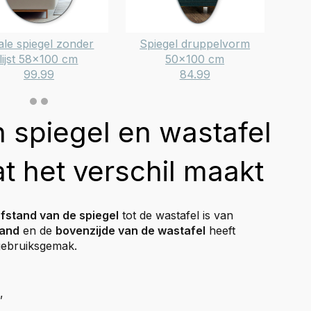
ale spiegel zonder
Spiegel druppelvorm
lijst 58x100 cm
50x100 cm
spi
99.99
84.99
 spiegel en wastafel
at het verschil maakt
fstand van de spiegel
tot de wastafel is van
and
en de
bovenzijde van de wastafel
heeft
gebruiksgemak.
,