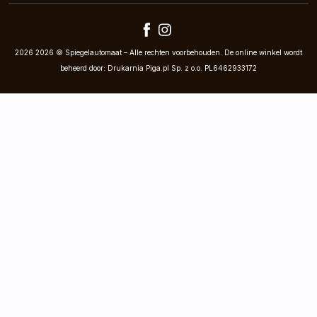
2026 2026 © Spiegelautomaat – Alle rechten voorbehouden. De online winkel wordt
beheerd door: Drukarnia Piga.pl Sp. z o.o. PL6462933172