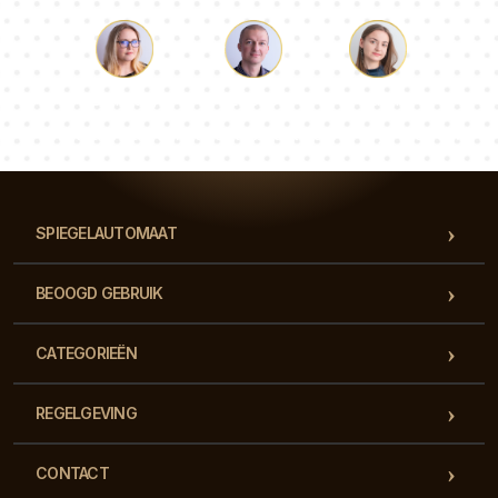
Lucas
Paulina
Dorothy
Ons team van consultants beantwoordt al je vragen!
SPIEGELAUTOMAAT
BEOOGD GEBRUIK
CATEGORIEËN
REGELGEVING
CONTACT