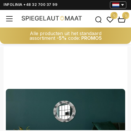
INFOLINIA +48 32 700 37 99
0
0
Alle producten uit het standaard
assortiment
-5%
code:
PROMO5